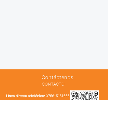
Contáctenos
CONTACTO
Línea directa telefónica: 0756-5151666
Gerente Le: 133 8063 7998
Gerente Ou: 133 8062 1568
Post & nbsp; Caja: 13380623588@163.com
Dirección: No. 153 Zhufeng Avenue,
Seguir
Canal de YouTube
Distrito de Doumen, Ciudad de